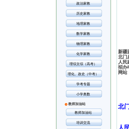
政治家教
历史家教
地理家教
数学家教
物理家教
新疆
化学家教
北门
人民
理综文综（高考）
招办
网站
理化、政史（中考）
学考专题
小学奥数
教师加油站
北
教师加油站
培训交流
人