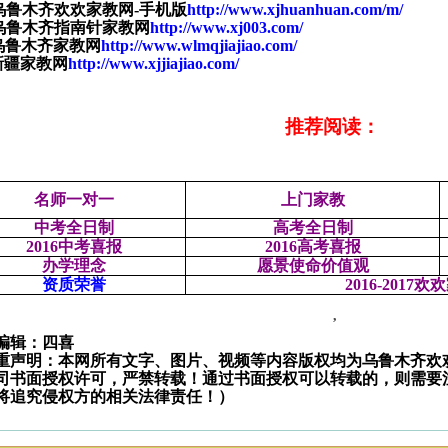
乌鲁木齐欢欢家教网
-
手机版
http://www.xjhuanhuan.com/m/
乌鲁木齐指南针家教网
http://www.xj003.com/
乌鲁木齐家教网
http://www.wlmqjiajiao.com/
新疆家教网
http://www.xjjiajiao.com/
推荐阅读：
名师一对一
上门家教
中考全日制
高考全日制
2016
中考喜报
2016
高考喜报
办学理念
愿景使命价值观
资质荣誉
2016-2017
欢欢
,
编辑：四喜
重声明：本网所有文字、图片、视频等内容版权均为乌鲁木齐欢
司书面授权许可，严禁转载！通过书面授权可以转载的，则需要
将追究侵权方的相关法律责任！）