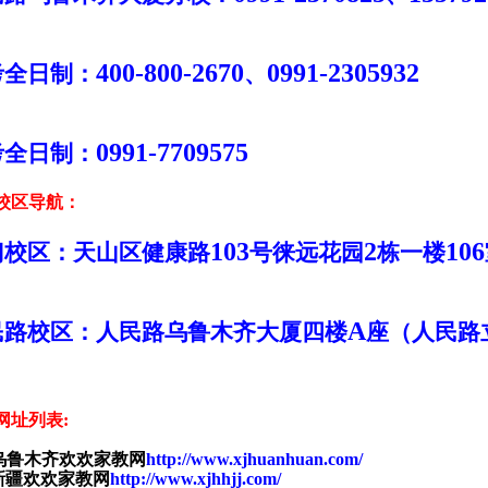
400-800-2670
0991-2305932
考全日制：
、
0991-7709575
考全日制：
校区导航：
103
2
106
门校区：天山区健康路
号徕远花园
栋一楼
A
民路校区：人民路乌鲁木齐大厦四楼
座（人民路
网址列表
:
乌鲁木齐欢欢家教网
http://www.xjhuanhuan.com/
新疆欢欢家教网
http://www.xjhhjj.com/