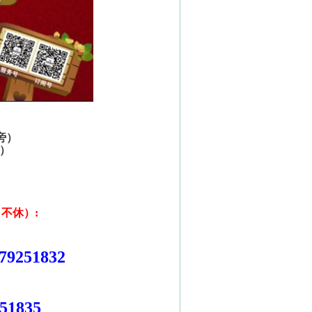
旁）
）
日不休）
:
79251832
51835