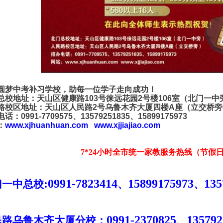
圆梦中考补习学校，助每一位学子走向成功！
总校地址：天山区健康路
103
号徕远花园
2
号楼
106
室（北门一中
路校区地址：天山区人民路
2
号乌鲁木齐大厦四楼
A
座（立交桥旁
电话：
0991-7709575
、
13579251835
、
15899175973
：
www.xjhuanhuan.com
www.xjjiajiao.com
7*24
小时全市统一家教服务热线（节假
:0991-7823414
15899175973
135
门一中总校
、
、
0991-2370825
135792
民路乌鲁木齐大厦分校：
、