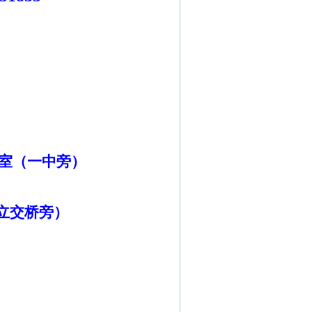
室（一中旁）
立交桥旁）