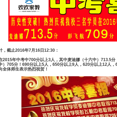
计，截止
2016
年
7
月
16
日
12:30
：
在
2015
年中考中
700
分以上
3
人，其中麦迪娜（十六中）
713.5
分
中）
705
分！
690
分以上
5
人，
650
分以上
9
人，
620
分以上
12
人，
向全体师生表示热烈祝贺！