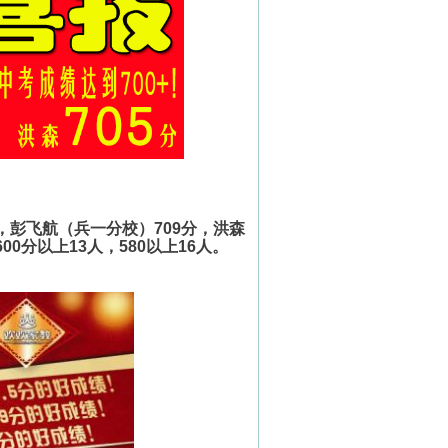
，彭飞航（兵一分校）
709
分，洪森
600
分以上
13
人，
580
以上
16
人。