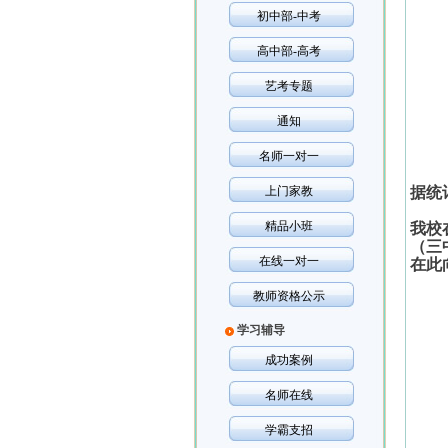
初中部-中考
高中部-高考
艺考专题
通知
名师一对一
上门家教
据统
精品小班
我校
（三
在线一对一
在此
教师资格公示
学习辅导
成功案例
名师在线
学霸支招