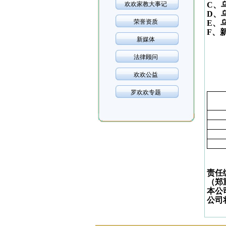
欢欢家教大事记
C
、
D
、
荣誉资质
E
、
F
、
新媒体
法律顾问
欢欢公益
罗欢欢专题
责任
（郑
本公
公司