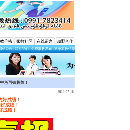
教价格
家教社区
在线留言
加盟合作
网站公告
|
联系我们
|
免费家教发布
|
紧急家教信息
欢中考再铸辉煌！
2016-07-18
的好成绩！
的好成绩！
好成绩！