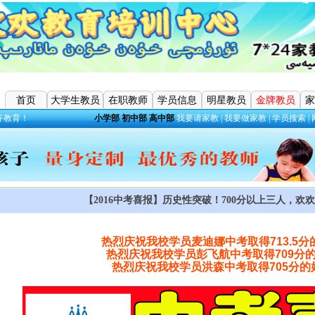
首页
大学生教员
在职教师
学员信息
明星教员
金牌教员
家
齐教育！
小学部
初中部
高中部
我要请家教
|
我要做家教
|
学员搜索
|
【2016中考喜报】历史性突破！700分以上三人，欢
热烈庆祝我校学员麦迪娜中考取得
713.5
分
热烈庆祝我校学员彭飞航中考取得
709
分
热烈庆祝我校学员洪森中考取得
705
分的