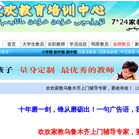
首页
大学生教员
在职教师
学员信息
明星教员
金牌教员
家
齐教育！
小学部
初中部
高中部
我要请家教
|
我要做家教
|
学员搜索
|
欢欢家教乌鲁木齐上门辅导专家，要啥有啥！（2016
十年磨一剑，锋从磨砺出！一句广告语，
欢欢家教乌鲁木齐上门辅导专家，