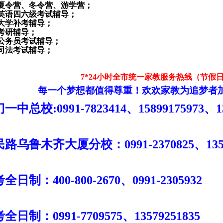
夏令营、冬令营、游学营；
英语四六级考试辅导；
大学补考辅导；
考研辅导；
公务员考试辅导；
司法考试辅导；
7*24
小时全市统一家教服务热线（节假
每一个梦想都值得尊重！欢欢家教为追梦者
门一中总校
:0991-7823414
、
15899175973
、
1
民路乌鲁木齐大厦分校：
0991-2370825
、
13
考全日制：
400-800-2670
、
0991-2305932
考全日制：
0991-7709575
、
13579251835