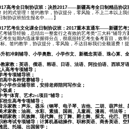
017
高考全日制协议班：决胜
2017
——新疆高考全日制精品协议
！封闭式管理！签约教学，协议提分，零风险，不上二本以上我
日制协议班招生报名中……】
017
艺考生文化课全日制协议班：
2017
重本直通车——新疆艺考
艺考辅导经验，总结出一整套行之有效的艺考类“三大科”辅导方
艺考生短期内迅速掌握得分点，彻底扭转艺考生备考盲目，效率
目标。签约教学，协议提分，零风险，不达目标我们全额退费！
小升初冲刺辅导、小学奥数、小学作文、新概念英语、珠心算、
外教家教：英语、俄语、韩语、日语、法语、阿拉伯语、西班牙
成人高考专项辅导；
学考专项辅导班；
初高中各种竞赛辅导；
中小学作业辅导班，安排老师陪同写作业；
小饭桌；
中考“体育、艺术
项目”辅导；
2+1
军校生高考专项辅导；
音乐家教：声乐、器乐（钢琴、电子琴、吉他、二胡、葫芦丝、
美术家教：油画、水彩、素描、国画、儿童画、漫画、书法等；
舞蹈家教：民族舞、现代舞、拉丁舞、爵士舞、探戈、伦巴、芭
职称考试专项辅导：计算机基础操作、职称英语、商务英语、空
雅思、托福、出国留学；