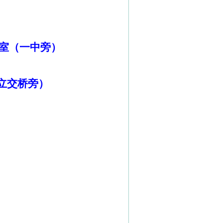
室（一中旁）
立交桥旁）