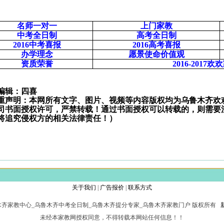
名师一对一
上门家教
中考全日制
高考全日制
2016
中考喜报
2016
高考喜报
办学理念
愿景使命价值观
资质荣誉
2016-2017
欢欢
编辑：四喜
重声明：本网所有文字、图片、视频等内容版权均为乌鲁木齐欢
司书面授权许可，严禁转载！通过书面授权可以转载的，则需要
将追究侵权方的相关法律责任！）
关于我们
|
广告报价
|
联系方式
网_乌鲁木齐家教中心_乌鲁木齐中考全日制_乌鲁木齐提分专家_乌鲁木齐家教门户 版权所有
未经本家教网授权同意，不得转载本网站任何信息！！