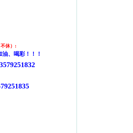
日不休）
:
加油、喝彩！！！
3579251832
579251835