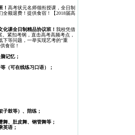
班！
高考状元名师领衔授课，全日制
们全额退费！提供食宿！【
2018
届高
文化课全日制精品协议班！
我校凭借
案。紧扣考纲，直击高考高频考点，
低下等问题，一举实现艺考的“重
提供食宿！
全脑记忆；
语等（可在线练习口语）；
架子鼓等）、陪练；
蕾舞、肚皮舞、钢管舞等；
乘英语；