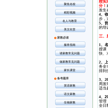
校实
聚焦名校
分！
发生
精彩视频
4
、收
步，
名人与教育
5
、
的培
美文欣赏
三、
家教必读
1
、
服务指南
授课
快、
请家教常见问题
做家教常见问题
2
、
务全
家长课堂
排到
备考题库
3
、
2
周发
英语家教
适当
语文家教
4
、
2
管理
生物家教
全日