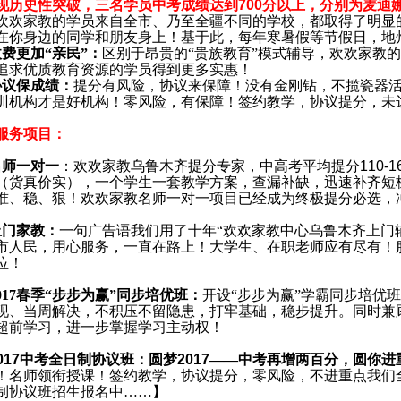
现历史性突破，三名
学员中考成绩达到
700
分以上，分别为麦迪
欢欢家教的学员来自全市、乃至全疆不同的学校，都取得了明显
在你身边的同学和朋友身上！基于此，每年寒暑假等节假日，地
费更加“亲民”：
区别于昂贵的“贵族教育”模式辅导，欢欢家教的
追求优质教育资源的学员得到更多实惠！
协议保成绩：
提分有风险，协议来保障！没有金刚钻，不揽瓷器
训机构才是好机构！零风险，有保障！签约教学，协议提分，未
服务项目：
名师一对一
：欢欢家教乌鲁木齐提分专家，中高考平均提分
110-1
（货真价实），一个学生一套教学方案，查漏补缺，迅速补齐短
准、稳、狠！欢欢家教名师一对一项目已经成为终极提分必选，
上门家教：
一句广告语我们用了十年“欢欢家教中心乌鲁木齐上门
市人民，用心服务，一直在路上！大学生、在职老师应有尽有！
位！
017
春季“步步为赢”同步培优班：
开设“步步为赢”学霸同步培优
现、当周解决，不积压不留隐患，打牢基础，稳步提升。同时兼
超前学习，进一步掌握学习主动权！
017
中考全日制协议班：圆梦
2017
——中考再增两百分，圆你进
！名师领衔授课！签约教学，协议提分，零风险，不进重点我们
制协议班招生报名中……】