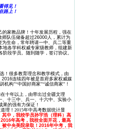
看得见！
在路上！
己的家教品牌！十年发展历程，强在
教师队伍储备超过
26000
人，累计为
资为生命，常年聘请一中、兵二等重
本地各学科权威专家级教师，组建新
各阶段学员。随到随学，签订协议。
选！很多教育理念和教学模式，由
、
2016
连续四年被是首府多家权威媒
机构”“中国好商家”“诚信商家”！
均在十年以上，由带出过全疆文理
一、十三中、兵一、十六中、实验小
成果的强有力保证！
硬道理！
2015
年中高考数据统计显
！
其中，我校学员孙宇浩（理科）高
！
2016
年高考，我校全面开花，最高
）被中央美院录取！
2016
年中考，我