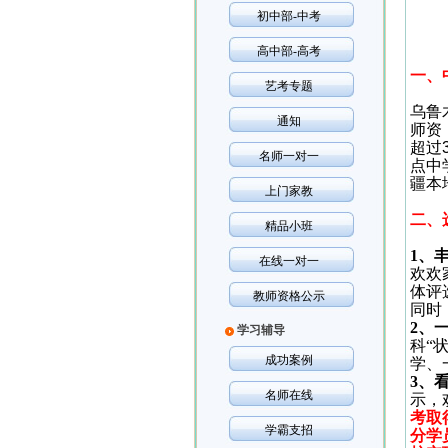
初中部-中考
高中部-高考
一、
艺考专题
乌鲁
通知
师资
超过
名师一对一
点中
疆本
上门家教
二、
精品小班
1
、
在线一对一
欢欢
体评
教师资格公示
同时
2
、
学习辅导
科“
成功案例
学、
3
、
名师在线
示，
考取
学霸支招
分学