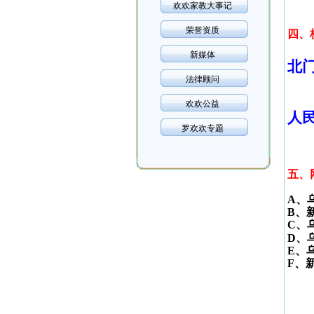
欢欢家教大事记
荣誉资质
四、
新媒体
北
法律顾问
欢欢公益
人
罗欢欢专题
五、
A
、
B
、
C
、
D
、
E
、
F
、