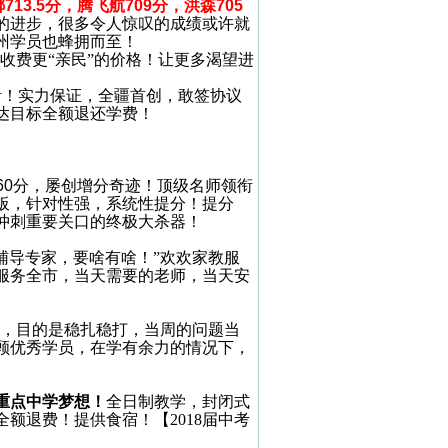
娜
713.5
分，腾飞航
709
分，洪森
705
的进步，很多令人惊叹的成绩或许就
州学员也蜂拥而至！
收费更“亲民”的价格！让更多渴望进
活！实力保证，全疆首创，敢签协议
达目标全额退还学费！
60
分，屡创增分奇迹！顶级名师领衔
板，针对性强，系统性提分！提分
冲刺重要关口的终极大杀器！
辅导专家，要啥有啥！”欢欢家教服
服务全市，当天需要的老师，当天安
班，目的是稳扎稳打，当周的问题当
顾优秀学员，在学有余力的情况下，
重点中学梦想！
全日制教学，封闭式
全额退费！提供食宿！【
2018
届中考