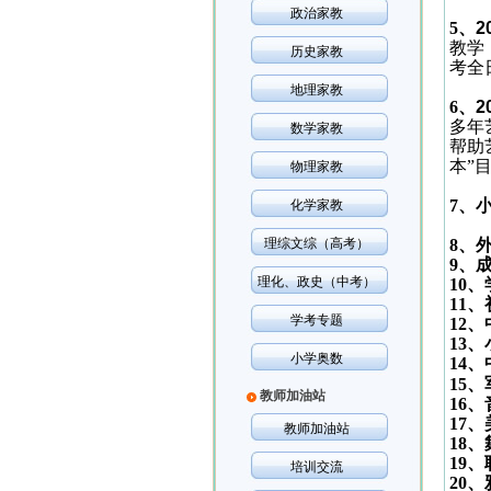
政治家教
5
、
2
教学
历史家教
考全
地理家教
6
、
2
多年
数学家教
帮助
本”
物理家教
7
、
化学家教
理综文综（高考）
8
、
9
、
理化、政史（中考）
10
、
11
、
学考专题
12
、
13
、
小学奥数
14
、
15
、
教师加油站
16
、
17
、
教师加油站
18
、
19
、
培训交流
20
、