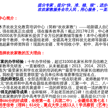
提分专家，提分“快、准、稳、狠”，进步
欢欢家教服务全市人民，用心服务，一直
中心简介：
木齐欢欢文化教育培训中心（简称“欢欢家教”）——咱新疆人自
，强在能真正出成绩，强在服务效率高！截止
2017
年
2
月，中心
35000
名学员和家长提供了全方位的家教辅导服务！本中心视师
学骨干教师、中考命题组老师、全疆高考文理科状元老师等新疆
地超豪华师资阵容！现面向全疆，常年招收小学、初中、高中等
选择欢欢家教的五大理由：
丰富的办学经验：
十年办学经验，超过
31000
名家长和学员信赖之
家教率先研发，一直被模仿，从未被超越！
2013
、
2014
、
2015
选为“最受家长和学生欢迎的培训机构”“最受学生和家长信赖的培训
，我校是“新疆竞赛联盟”会员单位和各项赛事指定报名点。
一流的师资队伍：
全部选用重点学校一线在职老师，老师教龄平
状元”的名师和中高考命题组名师领衔授课，汇聚一中、兵二、八
一小等名校名师共襄盛举！一流的师资队伍，是铸造一流的教学
看得见的辅导成果：
金杯银杯，不如老百姓的口碑！出成绩才是
欢欢家教的学员中高考学员平均提分
110-160
分，最高提分
271
分
得
686
分的好成绩，全校第一名（兵团二中），全疆排名第七名
员李佳奇（理科）
614
分，重点大学上线
13
人！学员蔡哲（艺考