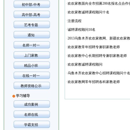
·
欢欢家教面向全市招募200名报名点合作
初中部-中考
·
欢欢家教诚聘课程顾问十名
高中部-高考
·
注册流程
艺考专题
·
诚聘课程顾问10名
通知
·
2013乌鲁木齐欢欢家教网、新疆欢欢家
名师一对一
·
欢欢家教常年招聘专兼职家教老师
上门家教
·
欢欢家教中心长期招聘专兼职家教老师
·
欢欢家教诚聘课程顾问
精品小班
·
乌鲁木齐欢欢家教中心招聘课程顾问十
在线一对一
·
欢欢家教网常年招聘各科家教老师
教师资格公示
学习辅导
成功案例
名师在线
学霸支招