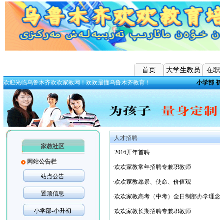
首页
大学生教员
在职
欢迎光临乌鲁木齐欢欢家教网！欢欢最懂乌鲁木齐教育！
小学部
人才招聘
家教社区
·
2016开年首聘
网站公告栏
·
欢欢家教常年招聘专兼职教师
站点公告
·
欢欢家教愿景、使命、价值观
置顶信息
·
欢欢家教高考（中考）全日制部办学理
小学部-小升初
·
欢欢家教长期招聘专兼职教师