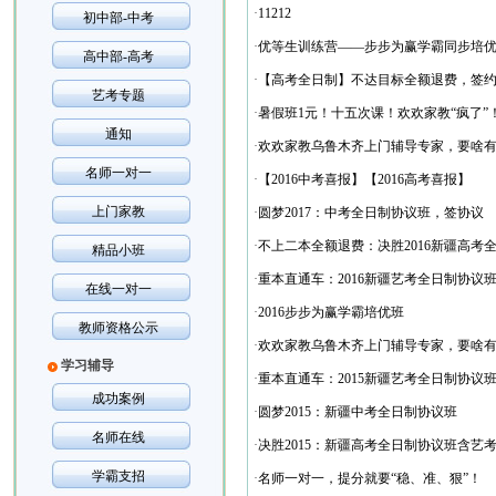
·
11212
初中部-中考
·
优等生训练营——步步为赢学霸同步培
高中部-高考
·
【高考全日制】不达目标全额退费，签约
艺考专题
·
暑假班1元！十五次课！欢欢家教“疯了
通知
·
欢欢家教乌鲁木齐上门辅导专家，要啥
名师一对一
·
【2016中考喜报】【2016高考喜报】
上门家教
·
圆梦2017：中考全日制协议班，签协议
·
不上二本全额退费：决胜2016新疆高考
精品小班
·
重本直通车：2016新疆艺考全日制协议
在线一对一
·
2016步步为赢学霸培优班
教师资格公示
·
欢欢家教乌鲁木齐上门辅导专家，要啥
学习辅导
·
重本直通车：2015新疆艺考全日制协议
成功案例
·
圆梦2015：新疆中考全日制协议班
名师在线
·
决胜2015：新疆高考全日制协议班含艺
学霸支招
·
名师一对一，提分就要“稳、准、狠”！