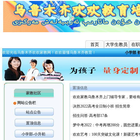
首页
大学生教员
在职
欢迎光临乌鲁木齐欢欢家教网！欢欢最懂乌鲁木齐教育！
小学部
置顶信息
家教社区
·
欢欢家教乌鲁木齐上门辅导专家，要啥
网站公告栏
·
决胜2022高考全日制小班·招生简章
站点公告
·
招生问答·高考部17条
置顶信息
·
梦中考2022：中考再增200分，圆您进
小学部-小升初
·
欢欢艺考：100天突破文化课！新疆艺考