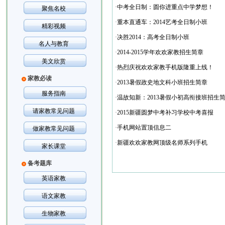
·
中考全日制：圆你进重点中学梦想！
聚焦名校
·
重本直通车：2014艺考全日制小班
精彩视频
·
决胜2014：高考全日制小班
名人与教育
·
2014-2015学年欢欢家教招生简章
美文欣赏
·
热烈庆祝欢欢家教手机版隆重上线！
家教必读
·
2013暑假政史地文科小班招生简章
服务指南
·
温故知新：2013暑假小初高衔接班招生
请家教常见问题
·
2015新疆圆梦中考补习学校中考喜报
·
手机网站置顶信息二
做家教常见问题
·
新疆欢欢家教网顶级名师系列手机
家长课堂
备考题库
英语家教
语文家教
生物家教