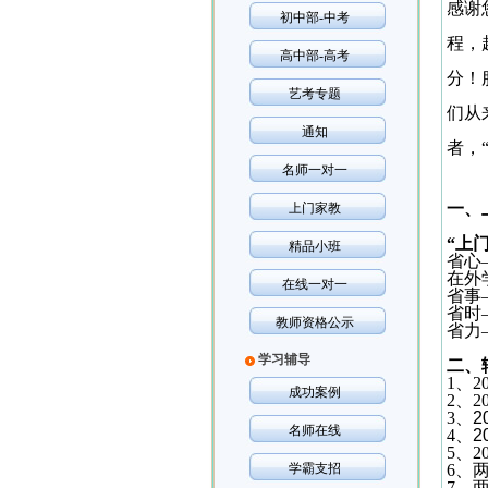
感谢
初中部-中考
程，
高中部-高考
分！
艺考专题
们从
通知
者，
名师一对一
一、
上门家教
“上
精品小班
省心
在外
在线一对一
省事
省时
教师资格公示
省力
学习辅导
二、
1
、
2
成功案例
2
、
2
3
、
2
名师在线
4
、
2
5
、
2
学霸支招
6
、
7
、