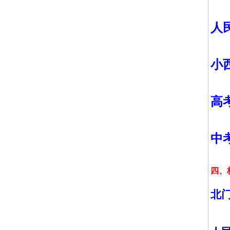
人
小
高
中
四、
北