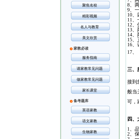
8
、
聚焦名校
9
、
10
、
精彩视频
11
、
12
、
名人与教育
13
、
14
、
美文欣赏
15
、
16
、
家教必读
17
、
服务指南
请家教常见问题
三、
做家教常见问题
接到
家长课堂
般当
备考题库
可，
英语家教
四、
语文家教
1
、
生物家教
2
、保
3
、