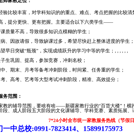
老师家教定位：
经验比较丰富，对学科知识的的重点、难点、考点把握的比较清
高，提分更快、更有把握。主要适合以下六类学生——
听课质量不高，导致很多知识点模糊的学生；
因病、因故请假，导致缺课过多，希望尽快赶上整体进度的学生
渴望早日突破“瓶颈”，实现成绩跃升的学习中等的学生；
, , , , , ,
尖子生巩固、提高，参加竞赛，冲刺名校；
期中、期末、月考等备考冲刺阶段，时间紧、任务重的学生；
中考、高考、艺考等大型考试冲刺阶段，精准、高效提分；
服务范围：
家教的辅导范围，要啥有啥
——
新疆家教行业的
“
百货大楼
”
！横
阶段、成人阶段五大阶段的文化课辅导、学科竞赛、素质拓展、
7*24
小时全市统一家教服务热线（节假
门一中总校
:0991-7823414
、
15899175973