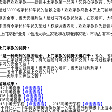
您选择欢欢家教——新疆本土家教第一品牌！凭良心做教育，为
超过
38000
名家长和学员的信赖之选！欢欢家教乌鲁木齐上门辅
服务全市，当天安排到位！超过两万名教员储备，在职老师、大
来没有令家长和学员失望过！权威调查表明，欢欢家教作为新疆地
“上门家教”业务（包括大学生家教和在职老师家教）市场占有率
上门家教的优势：
门”是一种周到的服务理念。上门家教的优势关键在于：
省心、省
——在家就可以学习，有问题随时可以和老师交流！学习过程家
学习的安全问题！
——一个电话就搞定！当天需要的老师，当天就能到到家！
——省出了很多路上交通的时间！
——免除来回奔波之苦！
辅导成果：
017
中考喜报
【
点击
查看
】
017
高考喜报
【
点击
查看
】
016
中考喜报
【
点击查看
】
016
高考喜报
【
点击查看
】
015
中考光荣榜
【
点击查看
】
、
2015
高考光荣榜
【
点击查看
】
两个月让八一中学特尖班英语倒数第一的学生提升到班级中上游
两个月让实验中学化学不及格的学生考到班级第二名！