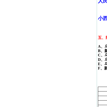
人
小
五、
A
、
B
、
C
、
D
、
E
、
F
、