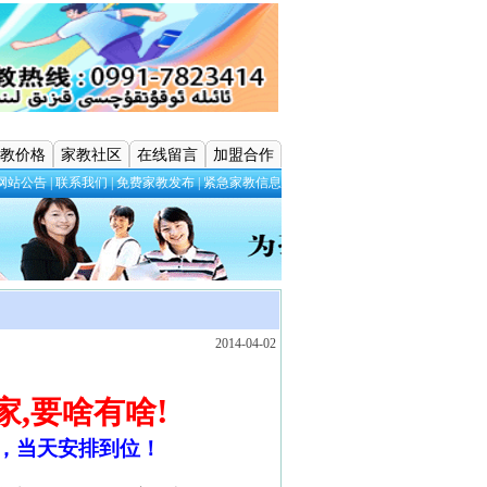
教价格
家教社区
在线留言
加盟合作
网站公告
|
联系我们
|
免费家教发布
|
紧急家教信息
2014-04-02
,
!
家
要啥有啥
，当天安排到位！