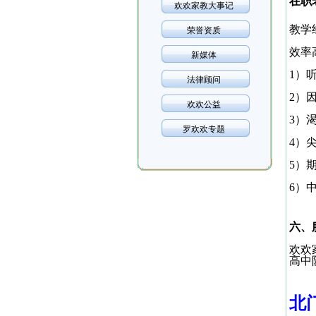
在职
欢欢家教大事记
教学
荣誉资质
效率
新媒体
1
）
法律顾问
2
）
欢欢公益
3
）
罗欢欢专题
4
）
5
）
6
）
六、
欢欢
高中
北