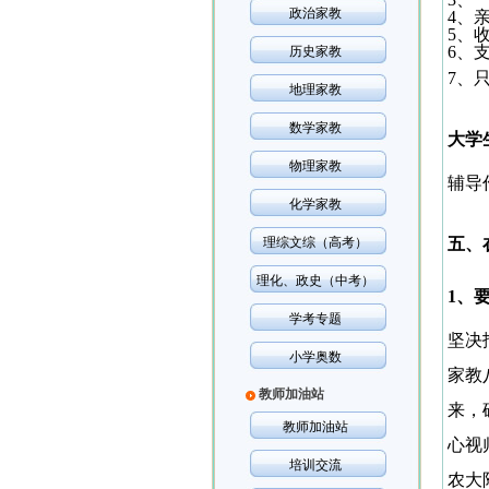
政治家教
4
、
5
、
6
、
历史家教
7
、
地理家教
数学家教
大学
物理家教
辅导
化学家教
理综文综（高考）
五、
理化、政史（中考）
1
、
学考专题
坚决
小学奥数
家教
教师加油站
来，
教师加油站
心视
培训交流
农大