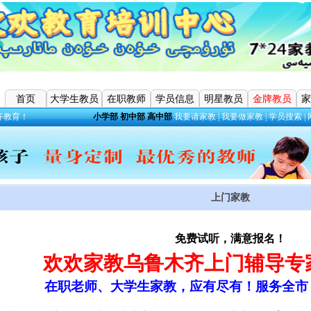
首页
大学生教员
在职教师
学员信息
明星教员
金牌教员
家
齐教育！
小学部
初中部
高中部
我要请家教
|
我要做家教
|
学员搜索
|
上门家教
免费试听，满意报名！
欢欢家教乌鲁木齐上门辅导专
在职老师、大学生家教，应有尽有！服务全市