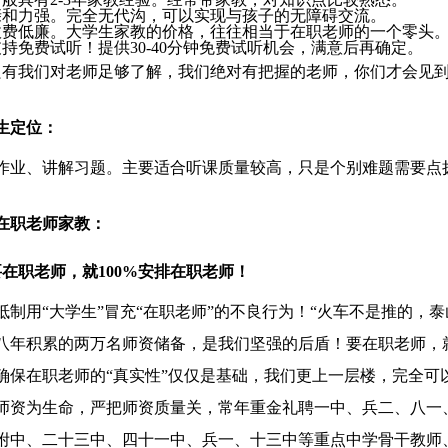
亲和力强。完全无代沟，可以实现与孩子的无障碍交流。
收费低廉。大学生家教的价格，往往相当于在职老师的一个零头
支持免费试听！提供
30-40
分钟免费试听机会，满意后再确定。
只有我们对老师足够了解，我们绝对有把握的老师，你们才会见
生定位：
作业、讲解习题。主要适合听课质量较高，只是个别难题需要点
在职老师家教：
要在职老师，就
100%
安排在职老师！
抵制用“大学生”冒充“在职老师”的不良行为！“火车不是推的，
八年积累的两万名师资储备，是我们坚强的后盾！要在职老师，
确保在职老师的“真实性”仅仅是基础，我们更上一层楼，完全可
师资为生命，严把师资质量关，常年重金礼聘一中、兵二、八一
附中、二十三中、四十一中、兵一、十三中等重点中学骨干教师