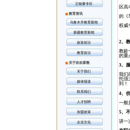
正能量专区
区高
教育资讯
的《
乌鲁木齐教育新闻
权威
新疆教育新闻
2
、
政策前沿
教龄
教育前沿
的
重
关于欢欢家教
3
、
关于我们
我们
托强
媒体报道
到！
联系我们
4
、
人才招聘
一般
5
、
加盟政策
讲一
企业文化