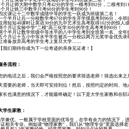
两个月让师大附中数学只考
42
分的学生一模考到
92
分，二模考到
1
一个月让铁三中数学只考
60
分的学生考到
90
分！
四次课让十二中数学成绩中等的学生一跃成为班级第二名！
一个半月让兵一分校数学考
67
分的学生开学摸底考到
96
分，令班
仅用短短
48
课时让英语
30
分的九中艺术生高考取得
102
分的惊人
两个月让实验中学“二模”高三化学
30
分的学生高考考到
90
分！
两个半月让数学班级中等水平的八中学生考到全班第一名、全年
五个月让十五小中等水平学生被兵一分校以两万元奖学金优先录
让准备放弃高考的学生考上复旦大学……
【我们期待你成为下一位奇迹的亲身见证者！】
服务流程：
您的电话之后，我们会严格按照您的要求筛选老师！筛选出来之
天需要的老师，当天即可安排到位！然后，按照约定的时间、地
家长也满意的情况下，才能最终确定！以下是大学生家教和在职
大学生家教：
品学兼优。一般属于学校里面的优等生，在学有余力的情况下，
证相关专业。例如请“物理家教”，我们从“物理专业”里面选择
一般具有
2-3
年家教经验。经常带家教，对知识点比较熟悉。