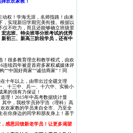
选择欢欢家教！
主动权！学海无涯，名师指路！由来
下，实现新旧学期完美衔接。根据以
不仅不吃力，而且还能够确立班级里
、宏志班、特尖班等分班考试的优秀
：新初三、新高三阶段学员，还有中
选！很多教育理念和教学模式，由欢
16
连续四年被是首府多家权威媒体评
”“中国好商家”“诚信商家”！同
均在十年以上，由带出过全疆文理
一、十三中、兵一、十六中、实验小
成果的强有力保证！
硬道理！
2015
年中高考数据统计显
！其中，我校学员孙宇浩（理科）高
！欢欢家教的学员来自全市、乃至全
生在你身边的同学和朋友身上！基于
庆，感恩回馈新老学员！让更多渴望