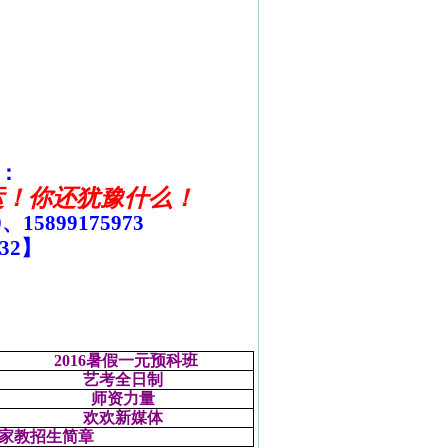
：
运！你还犹豫什么！
0
、
15899175973
32
】
2016
暑假
一元
预科班
艺考全日制
师资力量
欢欢新媒体
家教招生简章