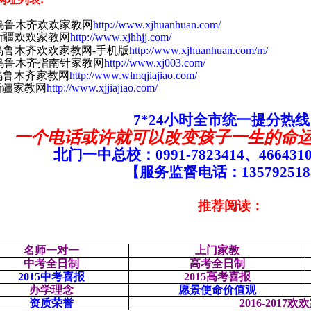
乌鲁木齐欢欢家教网
http://www.xjhuanhuan.com/
新疆欢欢家教网
http://www.xjhhjj.com/
乌鲁木齐欢欢家教网
-
手机版
http://www.xjhuanhuan.com/m/
乌鲁木齐指南针家教网
http://www.xj003.com/
乌鲁木齐家教网
http://www.wlmqjiajiao.com/
新疆家教网
http://www.xjjiajiao.com/
7*24
小时全市统一提分热线
一个电话或许就可以改变孩子一生的命
北门一中总校：
0991-7823414
、
466431
【服务监督电话：
135792518
推荐阅读：
名师一对一
上门家教
中考全日制
高考全日制
2015
中考喜报
2015
高考喜报
办学理念
愿景使命价值观
资质荣誉
2016-2017
欢欢