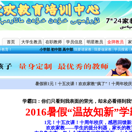
首页
大学生教员
在职教师
学员信息
明星教员
金牌教员
家
齐教育！
小学部
初中部
高中部
我要请家教
|
我要做家教
|
学员搜索
|
暑假班1元！十五次课！欢欢家教“疯了”！十周年校
学霸曰：你们只看到我表面的荣光，却未必看得到我
2016
暑假“温故知新”
1
元！十五次课！十周年校庆，感恩回馈新
欢欢家教——学生的提分利器，家长的教