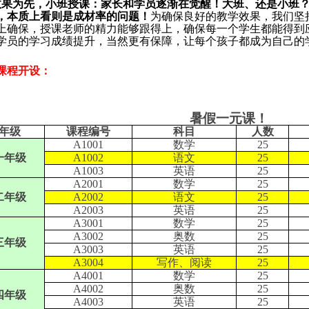
效果为先，小班授课：家长和学员逐渐在觉醒！大班、还是小班
，本质上看则是成材率的问题！
为确保良好的教学效果，我们坚
上确保，授课老师的精力能够跟得上，确保每一个学生都能得到
学员的学习成绩提升，当然更有保障，让每个孩子都成为自己的
课程开设：
暑假一元课！
年级
课程编号
科目
人数
A1001
数学
25
一年级
A1002
语文
25
A1003
英语
25
A2001
数学
25
二年级
A2002
语文
25
A2003
英语
25
A3001
数学
25
A3002
奥数
25
三年级
A3003
英语
25
A3004
写作、阅读
25
A4001
数学
25
A4002
奥数
25
四年级
A4003
英语
25