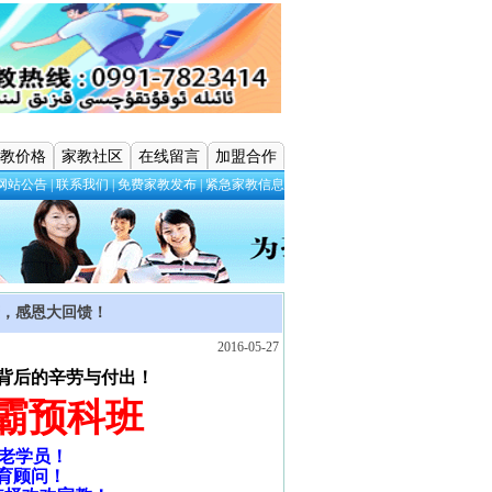
教价格
家教社区
在线留言
加盟合作
网站公告
|
联系我们
|
免费家教发布
|
紧急家教信息
庆，感恩大回馈！
2016-05-27
背后的辛劳与付出！
学霸预科班
老学员！
育顾问！