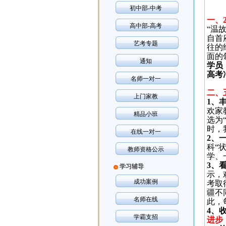
初中部-中考
一、
高中部-高考
“温
自首
艺考专题
往的
面的
通知
学员
高考
名师一对一
二、
上门家教
1
、
欢家
精品小班
选为
时，
在线一对一
2
、
科“
教师资格公示
学、
3
、
学习辅导
示，
成功案例
考取
疆不
名师在线
此，
4
、收
学霸支招
进步