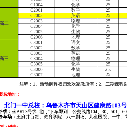
C1004
化学
25
C2001
数学
25
C2002
英语
25
C2003
物理
25
高二
C2004
化学
25
C2005
生物
25
C2006
地理
25
C3001
语文
25
C3002
数学
25
C3003
英语
25
高三
C3004
物理
25
C3005
化学
25
C3006
生物
25,
25
C3007
地理
注释：
1
、活动解释权归欢欢家教所有；
2
、二期课程
报名地址：
北门一中总校：乌鲁木齐市天山区健康路
103
号
路线：
坐
BRT3
号线“北门”下车即到；公交线路
104
、
30
、
501
、
60
停车场：
王府井百货、教育学院、八一剧场、儿童医院、一中、
网址列表
: