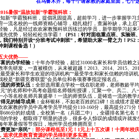
在乌鲁木齐，每十个请家教的家庭里面，七个
2016
暑假“温故知新”学霸预科班：
故知新”学霸预科班，提倡巩固提高，超前学习，进一步掌握学习
府一流名校的一线师资精心辅导，稳扎稳打，查漏补缺，承上启
经验，凡是经过欢欢家教预科班历练过的学员，新学期学习起来
领先优势，轻轻松松当学霸！
（
PS1
：针对面临重点班、实验班
，我们特别开设“分班考试冲刺班”，希望助大家一臂之力！
PS2
冲刺课程备选！）
五大优势——
丰富的办学经验：
十年办学经验，超过
31000
名家长和学员信赖之
教率先研发，一直被模仿，从未被超越！
2013
、
2014
、
2015
、
20
“最受家长和学生欢迎的培训机构”“最受学生和家长信赖的培训机构
我校是“新疆竞赛联盟”会员单位和各项赛事指定报名点。
一流的师资队伍：
全部选用重点学校一线在职老师，老师教龄平
状元”的名师和中高考命题组名师领衔授课，汇聚一中、兵二、八
一小等名校名师共襄盛举！一流的师资队伍，是铸造一流的教学
看得见的辅导成果：
金杯银杯，不如老百姓的口碑！出成绩才是
欢欢家教的学员中高考学员平均提分
110-160
分，最高提分
271
分
得
686
分的好成绩，全校第一名（兵团二中），全疆排名第七名
同的学校，都取得了明显的进步，很多令人惊叹的成绩或许就发
每年寒暑假等节假日，地州学员也蜂拥而至！
费更加“亲民”
：
部分课程低至
1
元！
1
元上十五次课！十周年校
，追求优质教育资源的学员得到更多实惠！