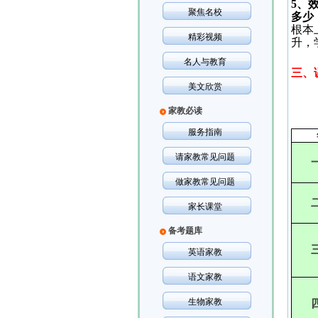
5
、
聚焦名校
多少
根本
精彩视频
升，
名人与教育
三、
美文欣赏
家教必读
服务指南
请家教常见问题
做家教常见问题
家长课堂
备考题库
英语家教
语文家教
生物家教