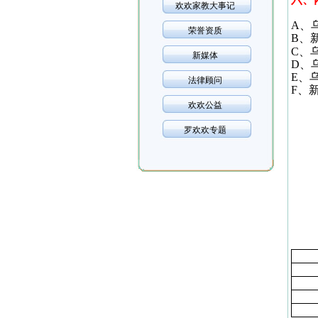
欢欢家教大事记
A
、
荣誉资质
B
、
C
、
新媒体
D
、
E
、
法律顾问
F
、
欢欢公益
罗欢欢专题