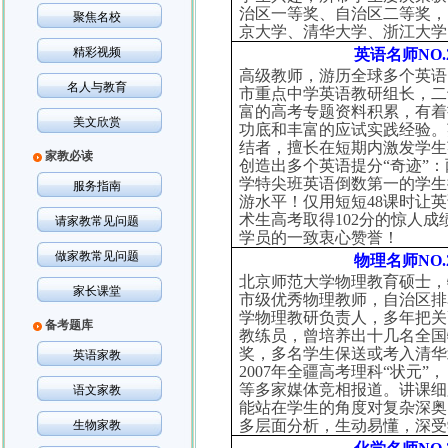
治区一等奖、自治区二等奖，
聚焦名校
京大学、清华大学、浙江大学
精彩视频
英语名师
NO.
高级教师，游历全球多个英语
名人与教育
市重点中学英语教研组长，二
富的高考专题资料积累，有着
美文欣赏
功底和丰富的应试实践经验。
结者，擅长在短期内激发学生
家教必读
创造出多个英语提分“奇迹”
学特尖班英语倒数第一的学生
服务指南
游水平！仅用短短
48
课时让英
术生高考取得
102
分的惊人成
请家教常见问题
学员的一致衷心赞誉！
做家教常见问题
物理名师
NO.
北京师范大学物理教育硕士，
家长课堂
市级优秀物理教师，自治区排
学物理教研负责人，多年把关
备考题库
教练员，曾培养出十几名全国
奖，多名学生保送或考入清华
英语家教
2007
年全疆高考理科“状元”
等多家媒体竞相报道。讲课细
语文家教
能站在学生的角度对复杂深奥
多层面分析，生动易懂，深受
生物家教