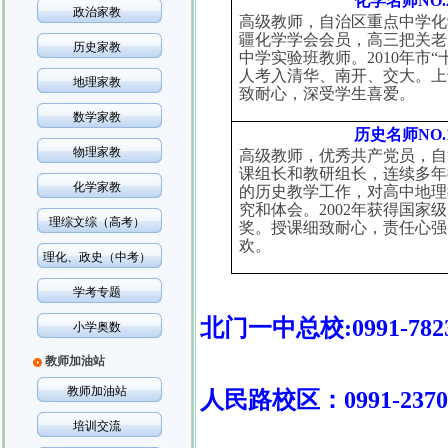
化学名师
NO.
政治家教
高级教师，自治区重点中学化
疆化学学会会员，高三把关老
历史家教
中学实验班教师。
2010
年市“
人考入清华、南开、交大。上
地理家教
致耐心，深受学生喜爱。
数学家教
历史名师
NO.
物理家教
高级教师，优秀共产党员，自
课组长和教研组长，连续多年
化学家教
的历史教学工作，对高中地理
究和体会。
2002
年获得国家级
理综文综（高考）
奖。授课细致耐心，责任心强
欢。
理化、政史（中考）
学考专题
北门一中总校
:0991-782
小学奥数
教师加油站
教师加油站
人民路校区：
0991-237
培训交流