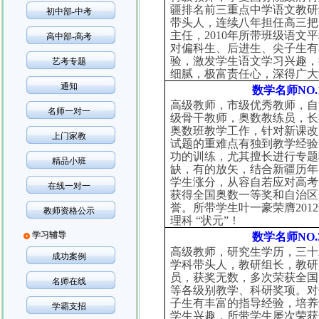
疆排名前三重点中学语文教研
初中部-中考
带头人，连续八年担任高三把
主任，
2010
年所带班级语文平
高中部-高考
对偏科生、后进生、尖子生有
验，激发学生语文学习兴趣，
艺考专题
细腻，极富责任心，深得广大
通知
数学名师
NO.
高级教师，市级优秀教师，自
名师一对一
级骨干教师，奥数教练员，长
奥数班教学工作，针对新课改
上门家教
试题的重难点有独到教学经验
功的训练，尤其擅长进行专题
精品小班
缺，有的放矢，结合新疆历年
学生涨分，从容自若应对高考
在线一对一
获得全国奥数一等奖和自治区
誉。所带学生叶一豪荣膺
2012
教师资格公示
理科
“状元”！
学习辅导
数学名师
NO.
高级教师，研究生学历，三十
成功案例
学科带头人，教研组长，教研
员，获奖无数，多次荣获全国
名师在线
等各级别教学、科研奖项。对
子生有丰富的指导经验，培养
学霸支招
学生兴趣，所带学生屡次荣获