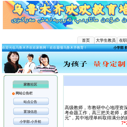
首页
大学生教员
在职
欢迎光临乌鲁木齐欢欢家教网！欢欢最懂乌鲁木齐教育！
小学部
家教社区
网站公告栏
站点公告
高级教师，市教研中心地理资
置顶信息
考命题工作，高三把关老师，
元
”
，其中地理单科取得满分的
小学部-小升初
7*