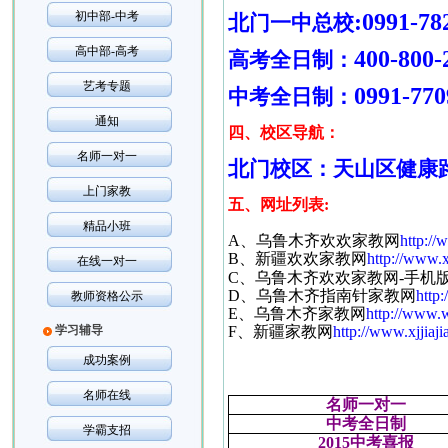
初中部-中考
:0991-78
北门一中总校
高中部-高考
400-800-
高考全日制：
艺考专题
0991-770
中考全日制：
通知
四、校区导航：
名师一对一
北门校区：天山区健康
上门家教
五、网址列表
:
精品小班
A
、乌鲁木齐欢欢家教网
http:/
B
、新疆欢欢家教网
http://www.x
在线一对一
C
、乌鲁木齐欢欢家教网
-
手机
D
、乌鲁木齐指南针家教网
http
教师资格公示
E
、乌鲁木齐家教网
http://www.w
学习辅导
F
、新疆家教网
http://www.xjjiaj
成功案例
名师在线
名师一对一
中考全日制
学霸支招
2015
中考喜报