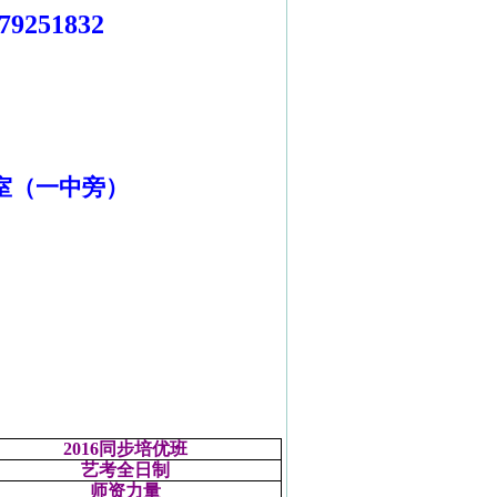
79251832
室（一中旁）
2016
同步培优班
艺考全日制
师资力量