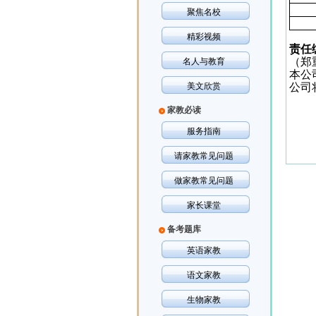
聚焦名校
精彩视频
责任
（郑
名人与教育
本公
美文欣赏
公司
家教必读
服务指南
请家教常见问题
做家教常见问题
家长课堂
备考题库
英语家教
语文家教
生物家教