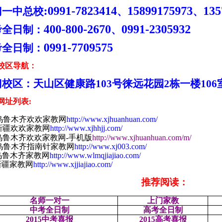
:0991-7823414
15899175973
135
门一中总校
、
、
400-800-2670
0991-2305932
考全日制：
、
0991-7709575
考全日制：
校区导航：
门校区：天山区健康路
103
号徕远花园
2
栋一楼
106
网址列表
:
乌鲁木齐欢欢家教网
http://www.xjhuanhuan.com/
新疆欢欢家教网
http://www.xjhhjj.com/
乌鲁木齐欢欢家教网
-
手机版
http://www.xjhuanhuan.com/m/
乌鲁木齐指南针家教网
http://www.xj003.com/
乌鲁木齐家教网
http://www.wlmqjiajiao.com/
新疆家教网
http://www.xjjiajiao.com/
推荐阅读：
名师一对一
上门家教
中考全日制
高考全日制
2015
中考喜报
2015
高考喜报