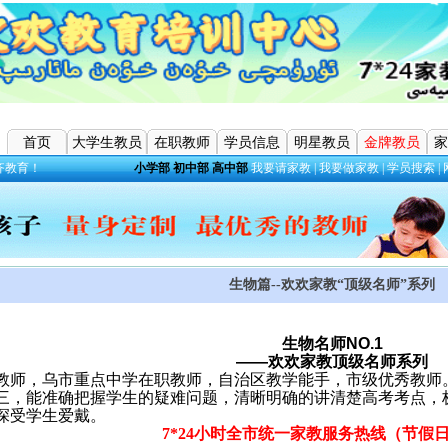
首页
大学生教员
在职教师
学员信息
明星教员
金牌教员
家
齐教育！
小学部
初中部
高中部
我要请家教
|
我要做家教
|
学员搜索
|
生物篇--欢欢家教“顶级名师”系列
生物名师
NO.1
——
欢欢家教顶级名师系列
教师，乌市重点中学在职教师，自治区教学能手，市级优秀教师
三，能准确把握学生的疑难问题，清晰明确的讲清楚高考考点，
深受学生爱戴。
7*24
小时全市统一家教服务热线（节假