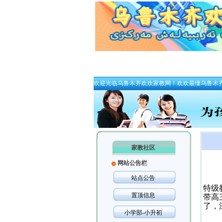
欢迎光临乌鲁木齐欢欢家教网！欢欢最懂乌鲁木
家教社区
网站公告栏
站点公告
特级
置顶信息
带高
了，
小学部-小升初