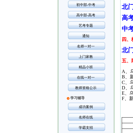
初中部-中考
北
高中部-高考
高
艺考专题
中
通知
四、
名师一对一
北
上门家教
五、
精品小班
A
、
B
、
在线一对一
C
、
D
、
教师资格公示
E
、
学习辅导
F
、
成功案例
名师在线
学霸支招