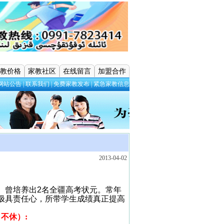
教价格
家教社区
在线留言
加盟合作
网站公告
|
联系我们
|
免费家教发布
|
紧急家教信息
2013-04-02
。曾培养出
2
名全疆高考状元。常年
极具责任心，所带学生成绩真正提高
日不休）
: